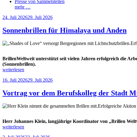
Presse von Sammelstellen
mehr …
Veröffentlicht
24. Juli 2026
29. Juli 2026
am
Sonnenbrillen für Himalaya und Anden
Erf
BrillenWeltweit unterstützt seit vielen Jahren erfolgreich die A
(Sonnenbrillen).
„Sonnenbrillen
weiterlesen
für
Veröffentlicht
16. Juli 2026
29. Juli 2026
Himalaya
am
und
Anden“
Vortrag vor dem Berufskolleg der Stadt M
Erfolgreiche Aktio
Herr Johannes Klein, langjährige Koordinator von „Brillen Weltw
„Vortrag
weiterlesen
vor
Veröffentlicht