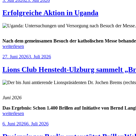
3. Juli 2026
23. Juli 2026
dem
am
Berufskolleg
der
Erfolgreiche Aktion in Uganda
Stadt
Münster“
Nach dem gemeinsamen Besuch der katholischen Messe behandelte
„Erfolgreiche
weiterlesen
Aktion
Veröffentlicht
27. Juni 2026
3. Juli 2026
in
am
Uganda“
Lions Club Henstedt-Ulzburg sammelt „Bril
Juni 2026
Das Ergebnis: Schon 1.400 Brillen auf Initiative von Bernd Lan
„Lions
weiterlesen
Club
Veröffentlicht
6. Juni 2026
6. Juli 2026
Henstedt-
am
Ulzburg
sammelt