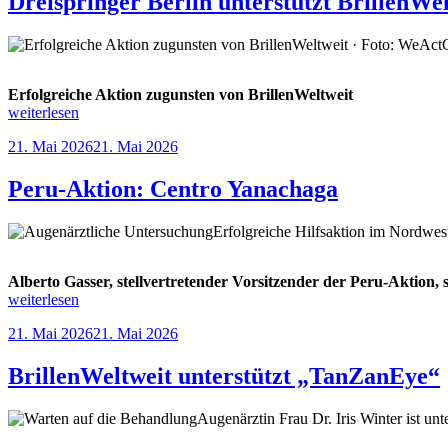
Dreispringer Berlin unterstützt BrillenWe
„Brillen
für
Afrika““
Erfolgreiche Aktion zugunsten von BrillenWeltweit
„Dreispringer
weiterlesen
Berlin
Veröffentlicht
21. Mai 2026
21. Mai 2026
unterstützt
am
BrillenWeltweit“
Peru-Aktion: Centro Yanachaga
Erfolgreiche Hilfsaktion im Nordwes
Alberto Gasser, stellvertretender Vorsitzender der Peru-Aktion,
„Peru-
weiterlesen
Aktion:
Veröffentlicht
21. Mai 2026
21. Mai 2026
Centro
am
Yanachaga“
BrillenWeltweit unterstützt „TanZanEye“
Augenärztin Frau Dr. Iris Winter ist u