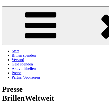
Zum
Inhalt
BrillenWeltweit: Brillen spenden – Sehen schenken
Eine Aktion unter der Trägerschaft des Deutschen Katholischen Blin
springen
Start
Brillen spenden
Versand
Geld spenden
Aktiv mithelfen
Presse
Partner/Sponsoren
Presse
BrillenWeltweit