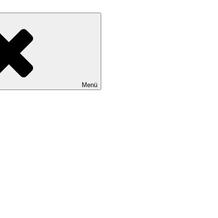
denwerks e.V.
Menü