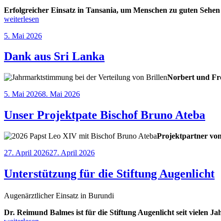
Erfolgreicher Einsatz in Tansania, um Menschen zu guten Sehen 
„BrillenWeltweit
weiterlesen
unterstützt
Veröffentlicht
5. Mai 2026
„TanZanEye““
am
Dank aus Sri Lanka
Norbert und Fre
Veröffentlicht
5. Mai 2026
8. Mai 2026
am
Unser Projektpate Bischof Bruno Ateba
Projektpartner vo
Veröffentlicht
27. April 2026
27. April 2026
am
Unterstützung für die Stiftung Augenlicht
Augenärztlicher Einsatz in Burundi
Dr. Reimund Balmes ist für die Stiftung Augenlicht seit vielen Ja
„Unterstützung