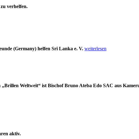
zu verhelfen.
„Dank
unde (Germany) helfen Sri Lanka e. V.
weiterlesen
aus
Sri
Lanka“
n „Brillen Weltweit“ ist Bischof Bruno Ateba Edo SAC aus Kamer
hren aktiv.