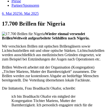
Presse
Partner/Sponsoren
Veröffentlicht
6. Mai 2025
6. Mai 2025
am
17.700 Brillen für Nigeria
Wieder einmal versendet
BrillenWeltweit aufgearbeitete Sehhilfen nach Nigeria.
Wir verschicken Brillen mit optischen Brillengläsern sowie
Lichtschutzbrillen mit und ohne optische Stärken. Lichtschutzbrillen
werden ausschließlich aus medizinischen Gründen eingesetzt, wie
zum Beispiel bei Entzündungen der Augen nach Operationen etc.
Brillen Weltweit arbeitet mit der Organisation (Kongregation)
„Töchter Mariens, Mutter der Barmherzigkeit“ zusammen. Die
Brillen werden zur kostenlosen Abgabe an bedürftige Menschen
bereitgestellt. Die Verteilung übernehmen lokale Fachleute.
Die Initiatorin, Frau Ifeadikachi Okafor, schreibt:
ich bin Ifeadikachi Okafor ein mitglied der
Kongregation Töchter Mariens, Mutter der
Barmherzigkeit. Ich personlich engagiere mich für die