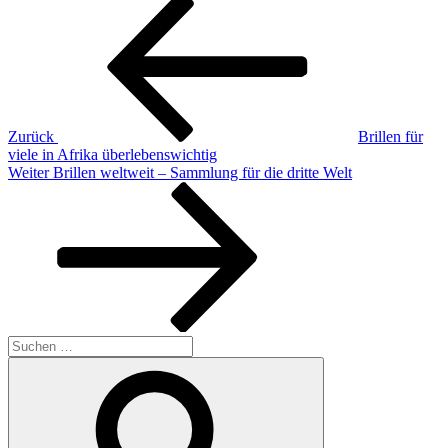
Beitragsnavigation
Beitrag
Zurück
Brillen für
viele in Afrika überlebenswichtig
Nächster
Weiter
Brillen weltweit – Sammlung für die dritte Welt
Beitrag
Suchen
nach:
Suchen