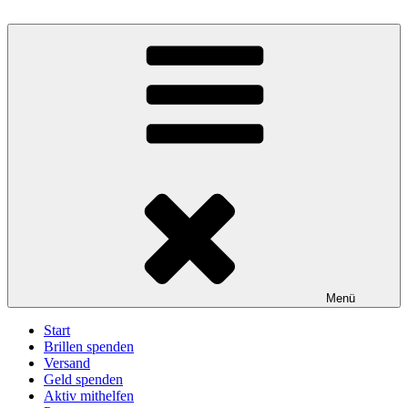
Zum
Inhalt
BrillenWeltweit: Brillen spenden – Sehen schenken
Eine Aktion unter der Trägerschaft des Deutschen Katholischen
springen
Blindenwerks e.V.
Menü
Start
Brillen spenden
Versand
Geld spenden
Aktiv mithelfen