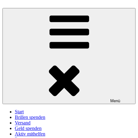
Zum
Inhalt
BrillenWeltweit: Brillen spenden – Sehen schenken
Eine Aktion unter der Trägerschaft des Deutschen Katholischen
springen
Blindenwerks e.V.
Menü
Start
Brillen spenden
Versand
Geld spenden
Aktiv mithelfen