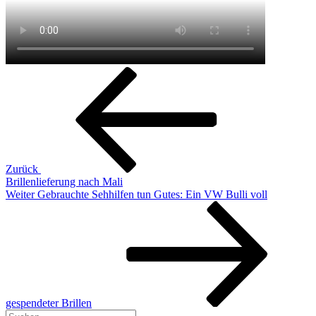
Beitragsnavigation
Vorheriger
Beitrag
Zurück
Brillenlieferung nach Mali
Nächster
Weiter
Gebrauchte Sehhilfen tun Gutes: Ein VW Bulli voll
Beitrag
gespendeter Brillen
Suchen