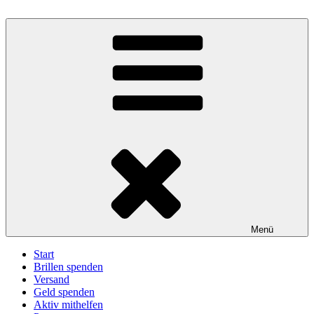
Zum
Inhalt
BrillenWeltweit: Brillen spenden – Sehen schenken
Eine Aktion unter der Trägerschaft des Deutschen Katholischen
springen
Blindenwerks e.V.
Menü
Start
Brillen spenden
Versand
Geld spenden
Aktiv mithelfen