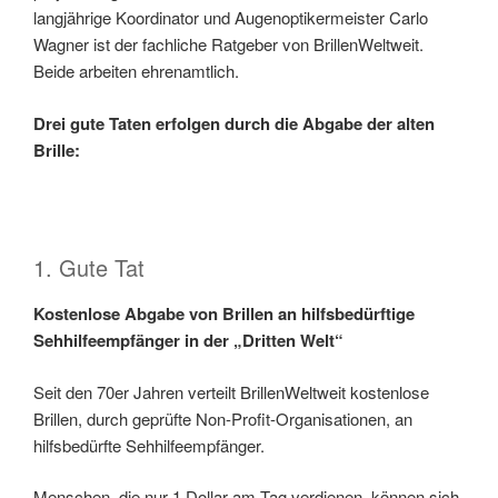
lang­jährige Koordi­nator und Augen­optiker­meister Carlo
Wagner ist der fach­liche Rat­geber von BrillenWeltweit.
Beide arbeiten ehrenamtlich.
Drei gute Taten erfolgen durch die Abgabe der alten
Brille:
1. Gute Tat
Kostenlose Abgabe von Brillen an hilfsbedürftige
Sehhilfeempfänger in der „Dritten Welt“
Seit den 70er Jahren verteilt BrillenWeltweit kostenlose
Brillen, durch geprüfte Non-Profit-Organisationen, an
hilfsbedürfte Sehhilfeempfänger.
Menschen, die nur 1 Dollar am Tag verdienen, können sich