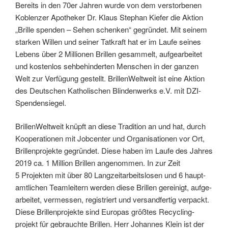
Bereits in den 70er Jahren wurde von dem verstorbenen
Koblenzer Apotheker Dr. Klaus Stephan Kiefer die Aktion
„Brille spenden – Sehen schenken“ gegründet. Mit seinem
starken Willen und seiner Tat­kraft hat er im Laufe seines
Lebens über 2 Millionen Brillen gesammelt, auf­gearbeitet
und kosten­los seh­behin­derten Menschen in der ganzen
Welt zur Verfügung gestellt. BrillenWeltweit ist eine Aktion
des Deutschen Katho­lischen Blinden­werks e.V. mit DZI-
Spendensiegel.
BrillenWeltweit knüpft an diese Tradition an und hat, durch
Koope­rationen mit Jobcenter und Organisa­tionen vor Ort,
Brillen­projekte gegründet. Diese haben im Laufe des Jahres
2019 ca. 1 Million Brillen angenommen. In zur Zeit
5 Projekten mit über 80 Lang­zeit­arbeits­losen und 6 haupt­
amtlichen Team­leitern werden diese Brillen gereinigt, aufge­
arbeitet, vermessen, regis­triert und versand­fertig verpackt.
Diese Brillen­projekte sind Europas größtes Recycling­
projekt für gebrauchte Brillen. Herr Johannes Klein ist der