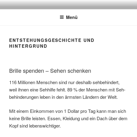
Zum
BRILLENWELTWEIT: BRILLEN
Eine Aktion unter der Trägerschaft des Deutschen Katholischen
Inhalt
Blindenwerks e.V.
SPENDEN – SEHEN SCHENKEN
Menü
springen
ENTSTEHUNGSGESCHICHTE UND
HINTERGRUND
Brille spenden – Sehen schenken
116 Millionen Menschen sind nur deshalb seh­behindert,
weil ihnen eine Seh­hilfe fehlt. 89 % der Menschen mit Seh­
behinde­rungen leben in den ärmsten Ländern der Welt.
Mit einem Einkommen von 1 Dollar pro Tag kann man sich
keine Brille leisten. Essen, Kleidung und ein Dach über dem
Kopf sind lebenswichtiger.