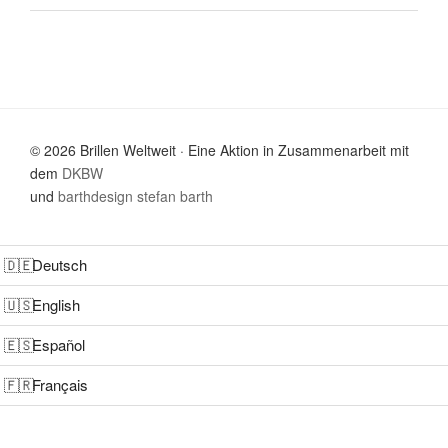
© 2026 Brillen Weltweit · Eine Aktion in Zusammenarbeit mit
dem
DKBW
und
barthdesign stefan barth
Sprachumschalter
Deutsch
English
Español
Français