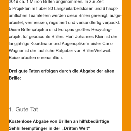
2019 ca. 1 Million Brillen angenommen. In zur Zeit
5 Projekten mit über 80 Lang­zeit­arbeits­losen und 6 haupt­
amtlichen Team­leitern werden diese Brillen gereinigt, aufge­
arbeitet, vermessen, regis­triert und versand­fertig verpackt.
Diese Brillen­projekte sind Europas größtes Recycling­
projekt für gebrauchte Brillen. Herr Johannes Klein ist der
lang­jährige Koordi­nator und Augen­optiker­meister Carlo
Wagner ist der fach­liche Rat­geber von BrillenWeltweit.
Beide arbeiten ehrenamtlich.
Drei gute Taten erfolgen durch die Abgabe der alten
Brille:
1. Gute Tat
Kostenlose Abgabe von Brillen an hilfsbedürftige
Sehhilfeempfänger in der „Dritten Welt“