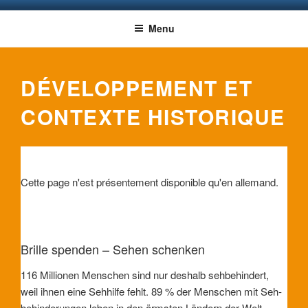
Aller
Deutsch
Lang
BRILLENWELTWEIT: BRILLEN
Eine Aktion unter der Trägerschaft des Deutschen Katholischen
au
English
Menu
Swit
Blindenwerks e.V.
SPENDEN – SEHEN SCHENKEN
contenu
Español
principal
Français
DÉVELOPPEMENT ET
CONTEXTE HISTORIQUE
Cette page n'est présentement disponible qu'en allemand.
Brille spenden – Sehen schenken
116 Millionen Menschen sind nur deshalb seh­behindert,
weil ihnen eine Seh­hilfe fehlt. 89 % der Menschen mit Seh­
behinde­rungen leben in den ärmsten Ländern der Welt.