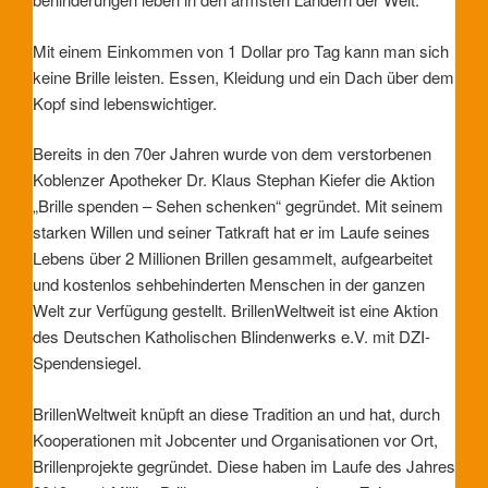
Mit einem Einkommen von 1 Dollar pro Tag kann man sich
keine Brille leisten. Essen, Kleidung und ein Dach über dem
Kopf sind lebenswichtiger.
Bereits in den 70er Jahren wurde von dem verstorbenen
Koblenzer Apotheker Dr. Klaus Stephan Kiefer die Aktion
„Brille spenden – Sehen schenken“ gegründet. Mit seinem
starken Willen und seiner Tat­kraft hat er im Laufe seines
Lebens über 2 Millionen Brillen gesammelt, auf­gearbeitet
und kosten­los seh­behin­derten Menschen in der ganzen
Welt zur Verfügung gestellt. BrillenWeltweit ist eine Aktion
des Deutschen Katho­lischen Blinden­werks e.V. mit DZI-
Spendensiegel.
BrillenWeltweit knüpft an diese Tradition an und hat, durch
Koope­rationen mit Jobcenter und Organisa­tionen vor Ort,
Brillen­projekte gegründet. Diese haben im Laufe des Jahres