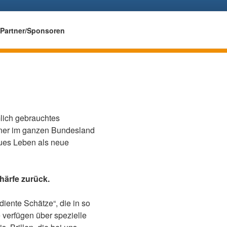
Deutsch
Spr
English
– SEHEN SCHENKEN
Partner/Sponsoren
Español
Français
lich gebrauchtes
iner im ganzen Bundesland
ues Leben als neue
härfe zurück.
ente Schätze“, die in so
 verfügen über spezielle