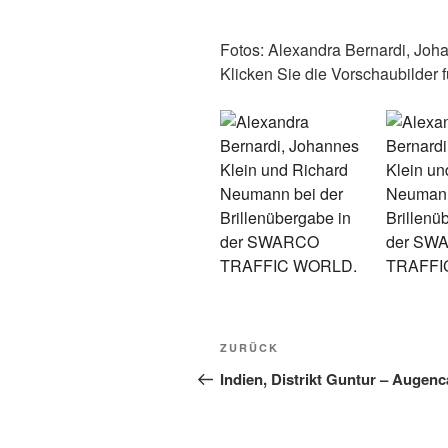
Fotos: Alexandra Bernardi, J
Klicken Sie die Vorschaubilder f
Beitragsnavigation
Vorheriger
ZURÜCK
Beitrag
Indien, Distrikt Guntur – Augen