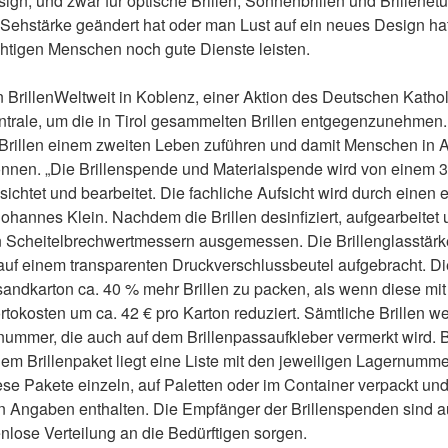
nd zwar für optische Brillen, Sonnenbrillen und Brillenetuis.
 Sehstärke geändert hat oder man Lust auf ein neues Design ha
chtigen Menschen noch gute Dienste leisten.
n BrillenWeltweit in Koblenz, einer Aktion des Deutschen Kath
ale, um die in Tirol gesammelten Brillen entgegenzunehmen. „I
illen einem zweiten Leben zuführen und damit Menschen in Af
nen. „Die Brillen­spende und Material­spende wird von einem 3
sichtet und bearbeitet. Die fachliche Aufsicht wird durch einen 
Johannes Klein. Nachdem die Brillen desin­fiziert, auf­gear­beite
 Scheitel­brech­wert­messern ausge­messen. Die Brillen­glas­stärk
auf einem trans­paren­ten Druck­ver­schluss­beutel aufge­bracht. 
rsand­karton ca. 40 % mehr Brillen zu packen, als wenn diese mit
o­kosten um ca. 42 € pro Karton reduziert. Sämt­liche Brillen 
r­nummer, die auch auf dem Brillen­pass­aufkleber vermerkt wird. 
m Brillen­paket liegt eine Liste mit den jewei­ligen Lager­nummer
e Pakete einzeln, auf Paletten oder im Container verpackt und 
chen Angaben enthalten. Die Empfänger der Brillenspenden sind a
enlose Verteilung an die Bedürftigen sorgen.