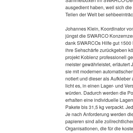
Sammelboxen im SWARCO-Design, u
ausgedient haben, weil sich die
Teilen der Welt bei sehbeeinträ
Johannes Klein, Koordinator vo
jüngst die SWARCO Konzernzentr
dank SWARCOs Hilfe gut 1500 Br
ihre Sehschärfe zurückgeben kön
projekt Koblenz professionell ge
meister gewährleistet, erläutert 
sie mit moder­nen auto­matischen
notiert und dieser als Aufkleber 
licht es, in einen Lager- und Ve
würden. Dadurch werden die Port
erhalten eine indi­vidu­elle Lage
Pakete bis 31,5 kg verpackt. Jede
Je nach Anfor­derung werden dies
papieren sind alle zoll­recht­li
Organisationen, die für die kost