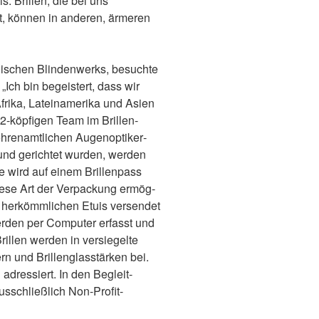
 Brillen, die bei uns
t, können in anderen, ärmeren
olischen Blindenwerks, besuchte
ch bin begeistert, dass wir
rika, Lateinamerika und Asien
2-köpfigen Team im Brillen­
ehren­amtlichen Augen­optiker­
t und gerichtet wurden, werden
e wird auf einem Brillen­pass
Diese Art der Ver­packung ermög­
 her­kömm­lichen Etuis versendet
werden per Computer erfasst und
Brillen werden in versiegelte
n und Brillen­glas­stärken bei.
adressiert. In den Begleit­
usschließlich Non-Profit-