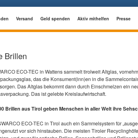
 BRILLEN SPENDEN 
nden
Versand
Geld spenden
Aktiv mithelfen
Presse
lischen Blindenwerks e.V.
 Brillen
ARCO ECO-TEC in Wattens sammelt tirolweit Altglas, vornehm
rpackungsglas, das die Konsument(inn)en in die Sammelconta
tsorgen. Das Altglas bekommt dann durch Einschmelzen ein ne
sverpackung. Das ist gelebte Kreislaufwirtschaft.
0 Brillen aus Tirol geben Menschen in aller Welt ihre Sehsc
t SWARCO ECO-TEC in Tirol auch ein Sammelsystem für „ausgedi
enutzt vor sich hinstauben. Die meisten Tiroler Recyclinghöfe