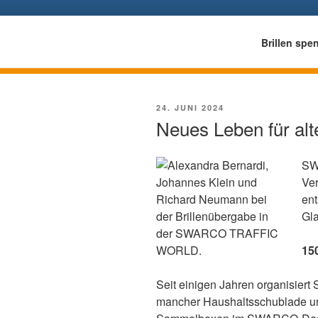
Zum
Inhalt
springen
BRILLENWELTWEIT:
Brillen spe
Eine Aktion unter der Trägerschaft des Deutschen Katho
VERÖFFENTLICHT
24. JUNI 2024
AM
Neues Leben für alte
SW
Ve
en
Gla
150
Seit einigen Jahren organisier
mancher Haushaltsschublade ung