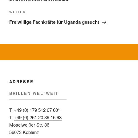
Nächster
WEITER
Beitrag
Freiwillige Fachkräfte für Uganda gesucht
ADRESSE
BRILLEN WELTWEIT
T:
+49 (0) 179 512 67 60
*
T:
+49 (0) 261 20 39 15 98
Moselweißer Str. 36
56073 Koblenz