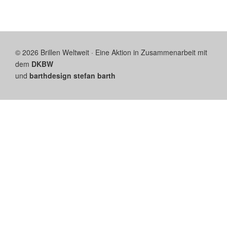
© 2026 Brillen Weltweit · Eine Aktion in Zusammenarbeit mit
dem
DKBW
und
barthdesign stefan barth