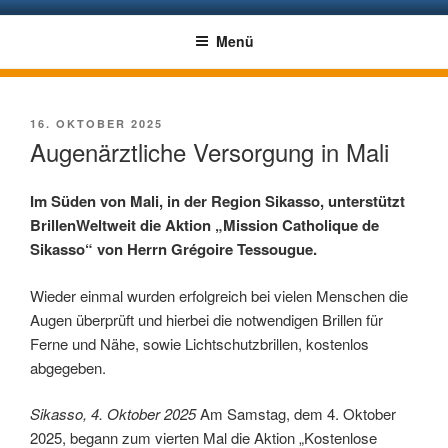
Zum
BRILLENWELTWEIT: BRILLEN
Eine Aktion unter der Trägerschaft des Deutschen Katholischen
Inhalt
Menü
Blindenwerks e.V.
SPENDEN – SEHEN SCHENKEN
springen
VERÖFFENTLICHT
16. OKTOBER 2025
AM
Augenärztliche Versorgung in Mali
Im Süden von Mali, in der Region Sikasso, unterstützt
BrillenWeltweit die Aktion „Mission Catholique de
Sikasso“ von Herrn Grégoire Tessougue.
Wieder einmal wurden erfolgreich bei vielen Menschen die
Augen überprüft und hierbei die notwendigen Brillen für
Ferne und Nähe, sowie Lichtschutzbrillen, kostenlos
abgegeben.
Sikasso, 4. Oktober 2025
Am Samstag, dem 4. Oktober
2025, begann zum vierten Mal die Aktion „Kostenlose