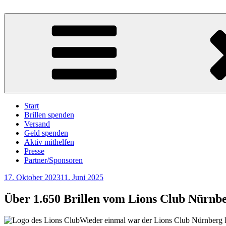
Zum
Inhalt
BrillenWeltweit: Brillen spenden – Sehen schenken
Eine Aktion unter der Trägerschaft des Deutschen Katholischen Blin
springen
Start
Brillen spenden
Versand
Geld spenden
Aktiv mithelfen
Presse
Partner/Sponsoren
Veröffentlicht
17. Oktober 2023
11. Juni 2025
am
Über 1.650 Brillen vom Lions Club Nürnb
Wieder einmal war der Lions Club Nürnberg P