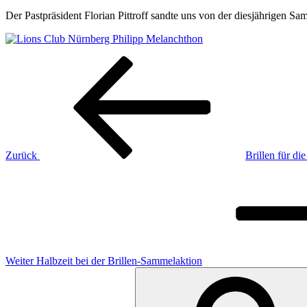
Der Pastpräsident Florian Pittroff sandte uns von der diesjährigen S
Beitragsnavigation
Vorheriger
Beitrag
Zurück
Brillen für d
Nächster
Beitrag
Weiter
Halbzeit bei der Brillen-Sammelaktion
Suchen
nach: