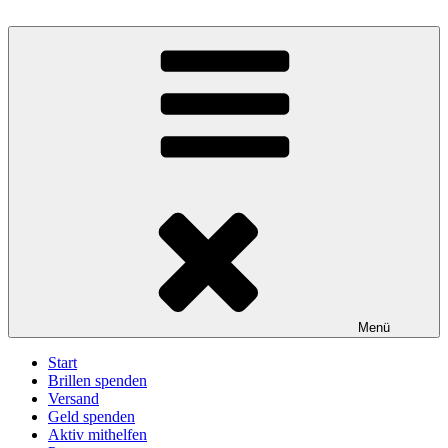
Zum
Inhalt
BrillenWeltweit: Brillen spenden – Sehen schenken
Eine Aktion unter der Trägerschaft des Deutschen Katholischen
springen
Blindenwerks e.V.
Menü
Start
Brillen spenden
Versand
Geld spenden
Aktiv mithelfen