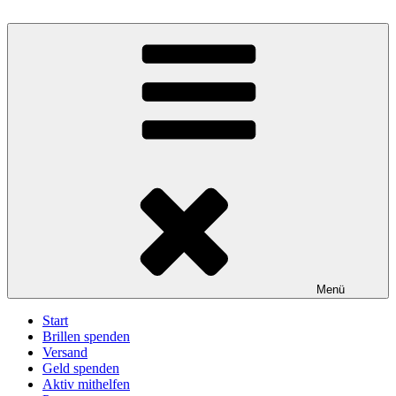
Zum
Inhalt
BrillenWeltweit: Brillen spenden – Sehen schenken
Eine Aktion unter der Trägerschaft des Deutschen Katholischen
springen
Blindenwerks e.V.
Menü
Start
Brillen spenden
Versand
Geld spenden
Aktiv mithelfen