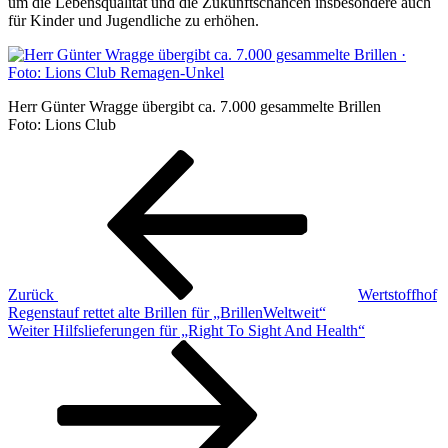
um die Lebensqualität und die Zukunftschancen insbesondere auch
für Kinder und Jugendliche zu erhöhen.
Herr Günter Wragge übergibt ca. 7.000 gesammelte Brillen
Foto: Lions Club
Beitragsnavigation
Vorheriger
Beitrag
Zurück
Wertstoffhof
Regenstauf rettet alte Brillen für „BrillenWeltweit“
Nächster
Weiter
Hilfslieferungen für „Right To Sight And Health“
Beitrag