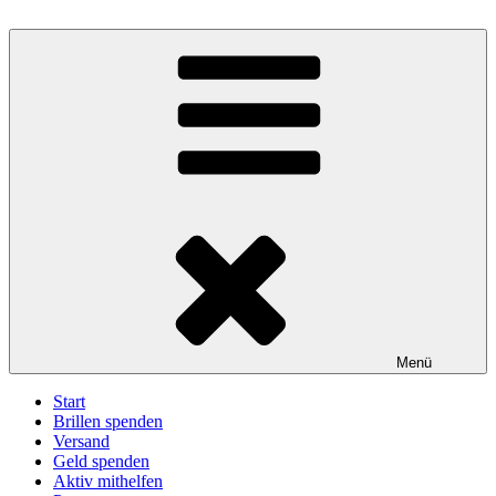
Zum
Inhalt
BrillenWeltweit: Brillen spenden – Sehen schenken
Eine Aktion unter der Trägerschaft des Deutschen Katholischen
springen
Blindenwerks e.V.
Menü
Start
Brillen spenden
Versand
Geld spenden
Aktiv mithelfen